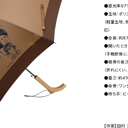
●遮光率97
●生地：ポリ
（軽量生地、
応）
●全長：約87
●開いたとき
（手裁断後に
●親骨の長さ
（折れにくい
●重さ：約41
●傘骨：ワン
●持ち手：ビ
【作家】田村 