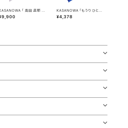
KASANOWA 「 高田 昌耶 デ
KASANOWA 「もうり ひとみ
ザイン " apparatus " 」
デザイン " 鯨と少年 " 」
¥9,900
¥4,378