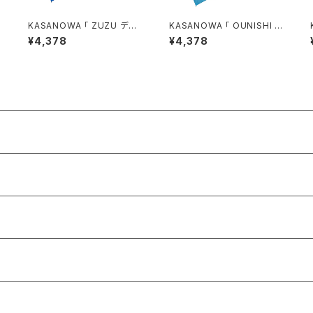
KASANOWA 「 ZUZU デザ
KASANOWA 「 OUNISHI デ
イン " spinning snake " 」
ザイン " 海の日常 " 」 ／ 傘
¥4,378
¥4,378
／ 傘 晴雨兼用
晴雨兼用