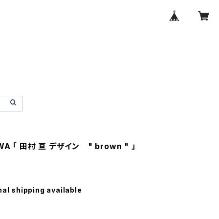
A 「 田村 亘 デザイン " brown " 」
nal shipping available