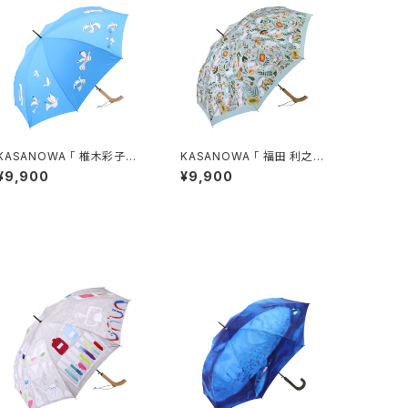
KASANOWA 「 椎木彩子
KASANOWA 「 福田 利之
デザイン " dancing bird li
デザイン " しろくまの森 " 」
¥9,900
¥9,900
ne " 」