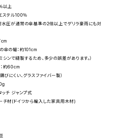
％以上
エステル100％
耐水圧が通常の傘基準の2倍以上でゲリラ豪雨にも対
cm
の傘の幅：約101cm
ミシンで縫製するため、多少の誤差があります。）
：約60cm
、錆びにくい、グラスファイバー製）
0g
タッチ ジャンプ式
ーチ材(ドイツから輸入した家具用木材)
亘