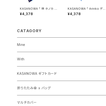
KASANOWA 「 林 ホノカ デ
KASANOWA 「 Arinko デザ
ザイン " 夢の舞台 " 」 ／ 傘
イン " 涼 " 」折りたたみ傘
¥4,378
¥4,378
晴雨兼用
CATAGORY
Mine
長傘
With
子ども傘
長傘
KASANOWA ギフトカード
折りたたみ傘 x バッグ
折りたたみ傘
KASANOWA GIFT 100
折りたたみ傘 x バッグ
KASANOWA GIFT 50
マルチカバー（小）
透明傘
KASANOWA GIFT 50
カサカバン
マルチカバー