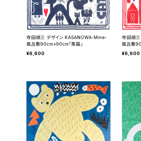
寺田順三 デザイン KASANOWA-Mine-
寺田順三 
風呂敷90cm×90cm「黒猫」
風呂敷90
¥6,600
¥6,600