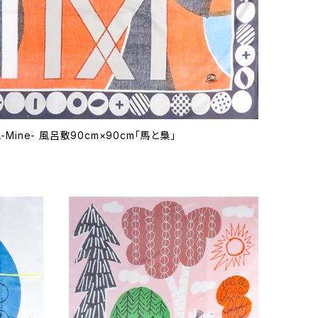
Mine- 風呂敷90cm×90cm「馬と梟」