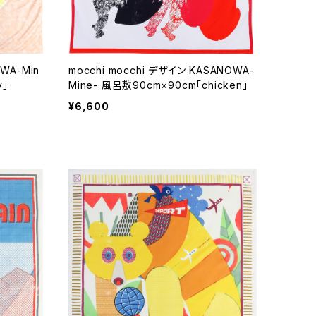
WA-Min
mocchi mocchi デザイン KASANOWA-
y」
Mine- 風呂敷90cm×90cm「chicken」
¥6,600