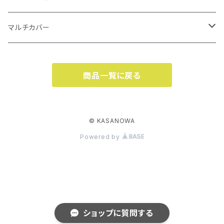
KASANOWA GIFT 50
マルチカバー（小）
透明傘
KASANOWA GIFT 50
カサカバン
マルチカバー
マルチカバー（大）
カササコッシュ
マルチカバー（大）
商品一覧に戻る
カササコッシュ
マルチカバー（小）
© KASANOWA
Powered by
ショップに質問する