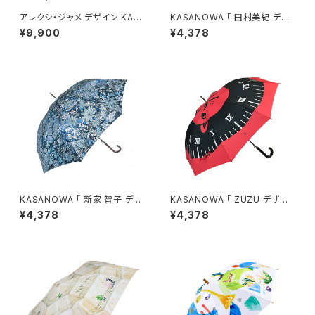
アレクシ・ジャメ デザイン KAS
KASANOWA 「 田村美紀 デザ
ANOWA-Mine-傘「雨のメリー
イン " 湖のほとり " 」
¥9,900
¥4,378
ゴーラウンド」
KASANOWA 「 新家 智子 デザ
KASANOWA 「 ZUZU デザイ
イン " flower blue " 」
ン " lion time " 」 ／ 傘 晴雨
¥4,378
¥4,378
兼用