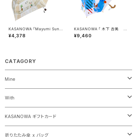
KASANOWA 「Mayumi Sun
KASANOWA 「 木下 杏美 デ
デザイン " バベル " 」折りたた
ザイン " ハーメルンの笛吹き "
¥4,378
¥9,460
み傘
」 Kids傘
CATAGORY
Mine
長傘
With
子ども傘
長傘
KASANOWA ギフトカード
折りたたみ傘 x バッグ
折りたたみ傘
KASANOWA GIFT 100
折りたたみ傘 x バッグ