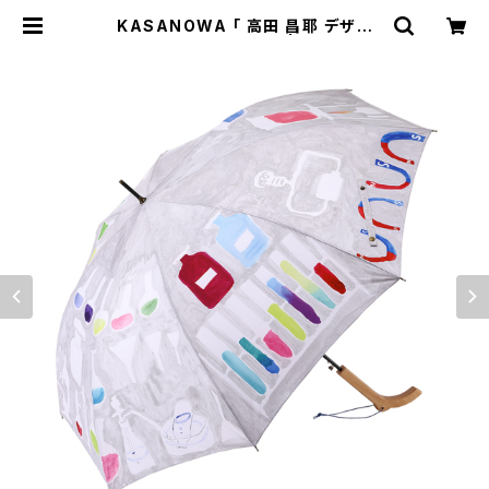
KASANOWA 「 高田 昌耶 デザイ
ン " apparatus " 」 | KASANO
WA