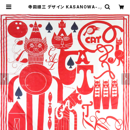
寺田順三 デザイン KASANOWA-M
ine- 風呂敷90cm×90cm「赤猫」 |
KASANOWA