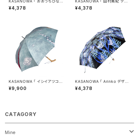
KASANOWA 「 おおうちひな
KASANOWA 「 田村美紀 デザ
こ デザイン "My Pocket" 」
イン " 湖のほとり " 」
¥4,378
¥4,378
折りたたみ傘
KASANOWA 「 イシイアツコ
KASANOWA 「 Arinko デザイ
デザイン " saturn v " 」
ン " 生 " 」折りたたみ傘
¥9,900
¥4,378
CATAGORY
Mine