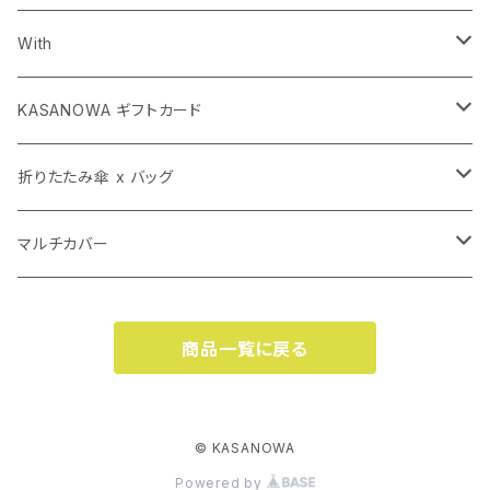
長傘
With
子ども傘
長傘
KASANOWA ギフトカード
折りたたみ傘 x バッグ
折りたたみ傘
KASANOWA GIFT 100
折りたたみ傘 x バッグ
KASANOWA GIFT 50
マルチカバー（小）
透明傘
KASANOWA GIFT 50
カサカバン
マルチカバー
マルチカバー（大）
カササコッシュ
マルチカバー（大）
商品一覧に戻る
カササコッシュ
マルチカバー（小）
© KASANOWA
Powered by