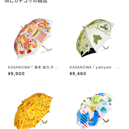
同じカテゴリの商品
KASANOWA 「 森本 紀久子 デ
KASANOWA 「 yamyam デ
ザイン " Wind " 」
ザイン " 3びきのくま " 」 Ki
¥9,900
¥9,460
ds傘