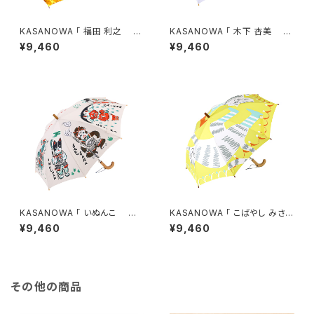
KASANOWA 「 福田 利之 デ
KASANOWA 「 木下 杏美 デ
ザイン " どうぶつ会議 " 」 Ki
ザイン " ハーメルンの笛吹き "
¥9,460
¥9,460
ds傘
」 Kids傘
KASANOWA 「 いぬんこ デ
KASANOWA 「 こばやし みさを
ザイン " 桃太郎 " 」 Kids傘
デザイン " 長靴をはいた猫
¥9,460
¥9,460
" 」 Kids傘
その他の商品