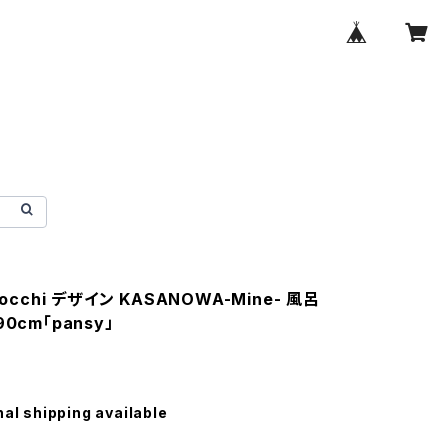
mocchi デザイン KASANOWA-Mine- 風呂
0cm「pansy」
nal shipping available