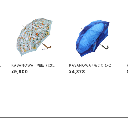
KASANOWA 「 福田 利之
KASANOWA 「もうり ひとみ
奇
デザイン " しろくまの森 " 」
デザイン " 鯨と少年 " 」
¥9,900
¥4,378