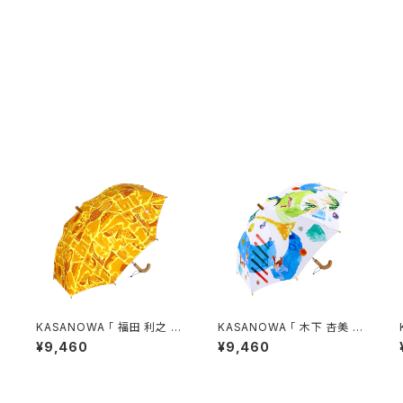
m
KASANOWA 「 福田 利之
KASANOWA 「 木下 杏美
デザイン " どうぶつ会議 " 」
デザイン " ハーメルンの笛
¥9,460
¥9,460
Kids傘
吹き " 」 Kids傘