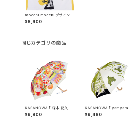
mocchi mocchi デザイン K
ASANOWA-Mine- 風呂敷9
¥6,600
0cm×90cm「pansy」
同じカテゴリの商品
KASANOWA 「 森本 紀久子
KASANOWA 「 yamya
デザイン " Wind " 」
デザイン " 3びきのくま " 」
¥9,900
¥9,460
Kids傘