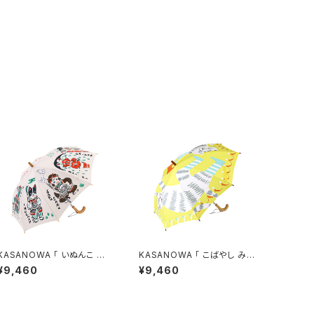
KASANOWA 「 いぬんこ
KASANOWA 「 こばやし みさ
デザイン " 桃太郎 " 」 Kid
を デザイン " 長靴をはい
¥9,460
¥9,460
s傘
た猫 " 」 Kids傘