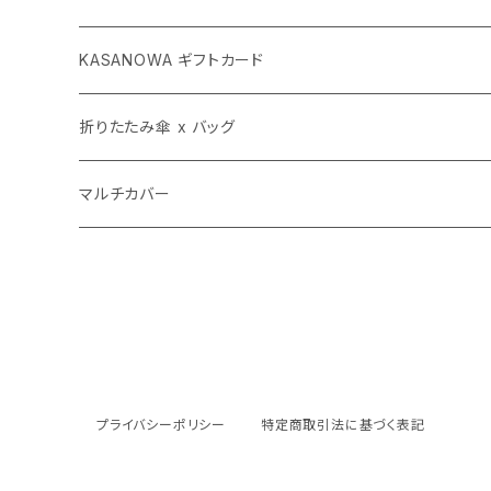
子ども傘
長傘
KASANOWA ギフトカード
折りたたみ傘 x バッグ
折りたたみ傘
KASANOWA GIFT 100
折りたたみ傘 x バッグ
KASANOWA GIFT 50
マルチカバー（小）
透明傘
KASANOWA GIFT 50
カサカバン
マルチカバー
マルチカバー（大）
カササコッシュ
マルチカバー（大）
カササコッシュ
マルチカバー（小）
プライバシーポリシー
特定商取引法に基づく表記