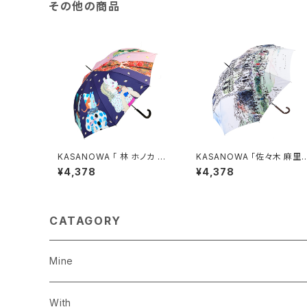
その他の商品
KASANOWA 「 林 ホノカ デ
KASANOWA 「佐々木 麻里
ザイン " 夢の舞台 " 」 ／ 傘
デザイン " ノートルダムの
¥4,378
¥4,378
晴雨兼用
跡 " 」
CATAGORY
Mine
長傘
With