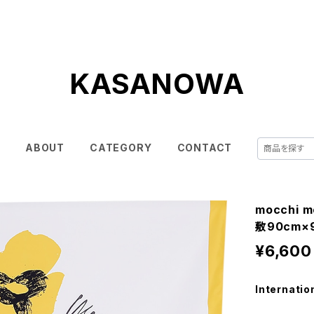
KASANOWA
E
ABOUT
CATEGORY
CONTACT
mocchi 
敷90cm×9
¥6,600
Internatio