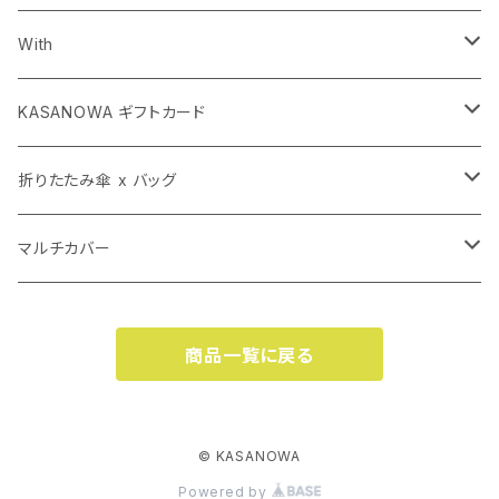
長傘
With
子ども傘
長傘
KASANOWA ギフトカード
折りたたみ傘 x バッグ
折りたたみ傘
KASANOWA GIFT 100
折りたたみ傘 x バッグ
KASANOWA GIFT 50
マルチカバー（小）
透明傘
KASANOWA GIFT 50
カサカバン
マルチカバー
マルチカバー（大）
カササコッシュ
マルチカバー（大）
商品一覧に戻る
カササコッシュ
マルチカバー（小）
© KASANOWA
Powered by