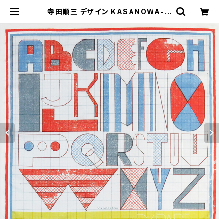
寺田順三 デザイン KASANOWA-M
ine- 風呂敷48cm×48cm「ABC」
| KASANOWA