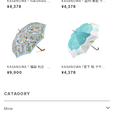
KASANOWA 「 nukumaru デ
KASANOWA 「 田村 美紀 デザ
ザイン " okurimono " 」 ／
イン " tamura parlor " 」 ／
¥4,378
¥4,378
傘 晴雨兼用
傘 晴雨兼用
KASANOWA 「 福田 利之 デ
KASANOWA 「宮下 和 デザイ
ザイン " しろくまの森 " 」
ン " おはようございます " 」
¥9,900
¥4,378
／傘（晴雨兼用）
CATAGORY
Mine