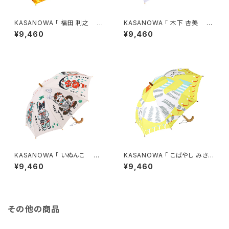
KASANOWA 「 福田 利之 デ
KASANOWA 「 木下 杏美 デ
ザイン " どうぶつ会議 " 」 Ki
ザイン " ハーメルンの笛吹き "
¥9,460
¥9,460
ds傘
」 Kids傘
KASANOWA 「 いぬんこ デ
KASANOWA 「 こばやし みさを
ザイン " 桃太郎 " 」 Kids傘
デザイン " 長靴をはいた猫
¥9,460
¥9,460
" 」 Kids傘
その他の商品