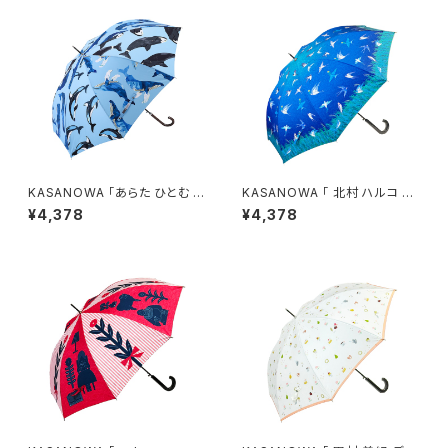
KASANOWA 「あらた ひとむ デ
KASANOWA 「 北村 ハルコ デ
ザイン " No rain, no rainbo
ザイン " Swallow " 」 ／ 傘
¥4,378
¥4,378
w " 」 ／傘（晴雨兼用）
晴雨兼用