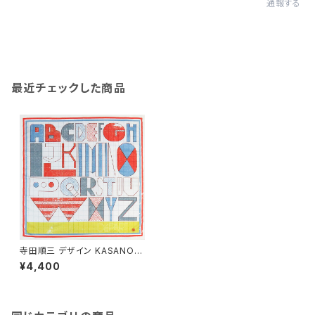
通報する
最近チェックした商品
寺田順三 デザイン KASANOW
A-Mine- 風呂敷48cm×48c
¥4,400
m「ABC」