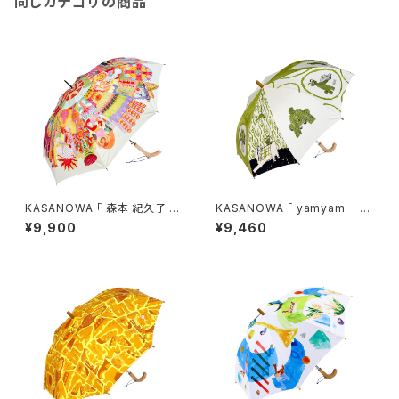
同じカテゴリの商品
KASANOWA 「 森本 紀久子 デ
KASANOWA 「 yamyam デ
ザイン " Wind " 」
ザイン " 3びきのくま " 」 Ki
¥9,900
¥9,460
ds傘