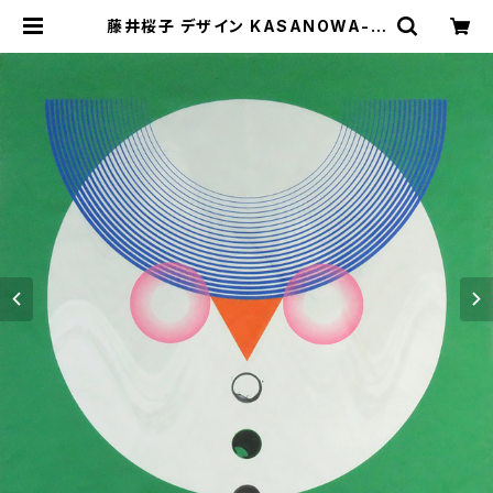
藤井桜子 デザイン KASANOWA-M
ine- 風呂敷48cm×48cm「hukur
ou」 | KASANOWA