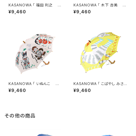
KASANOWA 「 福田 利之 デ
KASANOWA 「 木下 杏美 デ
ザイン " どうぶつ会議 " 」 Ki
ザイン " ハーメルンの笛吹き "
¥9,460
¥9,460
ds傘
」 Kids傘
KASANOWA 「 いぬんこ デ
KASANOWA 「 こばやし みさを
ザイン " 桃太郎 " 」 Kids傘
デザイン " 長靴をはいた猫
¥9,460
¥9,460
" 」 Kids傘
その他の商品