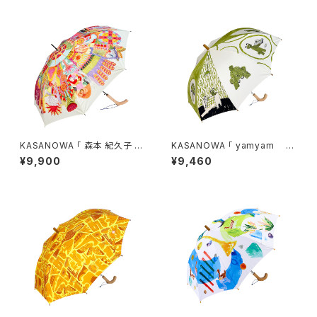
KASANOWA 「 森本 紀久子 デ
KASANOWA 「 yamyam デ
ザイン " Wind " 」
ザイン " 3びきのくま " 」 Ki
¥9,900
¥9,460
ds傘