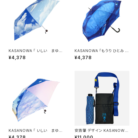
KASANOWA 「 いしい まゆみ
KASANOWA 「もうり ひとみ デ
デザイン " 晴空 haresora "
ザイン " 鯨と少年 " 」
¥4,378
¥4,378
」折りたたみ傘
KASANOWA 「 いしい まゆみ
安斎肇 デザイン KASANOWA-
デザイン " 彩空 irosora " 」
Mine- カササコッシュ「Cat in t
¥4,378
¥11,000