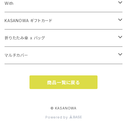
長傘
With
子ども傘
長傘
KASANOWA ギフトカード
折りたたみ傘 x バッグ
折りたたみ傘
KASANOWA GIFT 100
折りたたみ傘 x バッグ
KASANOWA GIFT 50
マルチカバー（小）
透明傘
KASANOWA GIFT 50
カサカバン
マルチカバー
マルチカバー（大）
カササコッシュ
マルチカバー（大）
商品一覧に戻る
カササコッシュ
マルチカバー（小）
© KASANOWA
Powered by