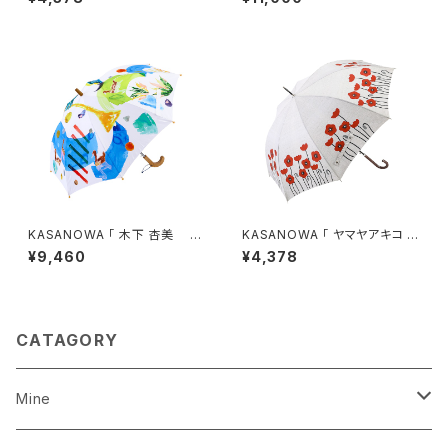
折りたたみ傘
he rain」
KASANOWA 「 木下 杏美 デ
KASANOWA 「 ヤマヤアキコ デ
ザイン " ハーメルンの笛吹き "
ザイン " ポピー " 」 ／傘（晴
¥9,460
¥4,378
」 Kids傘
雨兼用）
CATAGORY
Mine