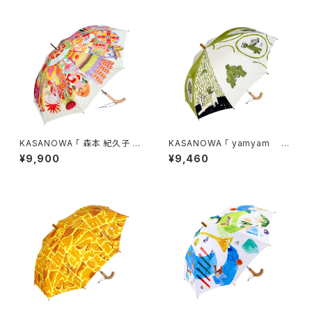
KASANOWA 「 森本 紀久子 デ
KASANOWA 「 yamyam デ
ザイン " Wind " 」
ザイン " 3びきのくま " 」 Ki
¥9,900
¥9,460
ds傘