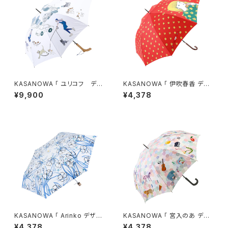
KASANOWA 「 ユリコフ デザ
KASANOWA 「 伊吹春香 デザ
イン " walk the dog " 」
イン " 花柄ガール " 」
¥9,900
¥4,378
KASANOWA 「 Arinko デザイ
KASANOWA 「 宮入のあ デザ
ン " 涼 " 」折りたたみ傘
イン " abcアンブレラ " 」 ／
¥4,378
¥4,378