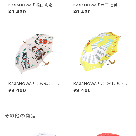
KASANOWA 「 福田 利之 デ
KASANOWA 「 木下 杏美 デ
ザイン " どうぶつ会議 " 」 Ki
ザイン " ハーメルンの笛吹き "
¥9,460
¥9,460
ds傘
」 Kids傘
KASANOWA 「 いぬんこ デ
KASANOWA 「 こばやし みさを
ザイン " 桃太郎 " 」 Kids傘
デザイン " 長靴をはいた猫
¥9,460
¥9,460
" 」 Kids傘
その他の商品