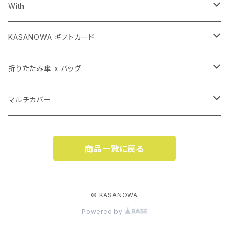
長傘
With
子ども傘
長傘
KASANOWA ギフトカード
折りたたみ傘 x バッグ
折りたたみ傘
KASANOWA GIFT 100
折りたたみ傘 x バッグ
KASANOWA GIFT 50
マルチカバー（小）
透明傘
KASANOWA GIFT 50
カサカバン
マルチカバー
マルチカバー（大）
カササコッシュ
マルチカバー（大）
商品一覧に戻る
カササコッシュ
マルチカバー（小）
© KASANOWA
Powered by