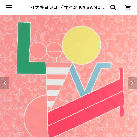
イナキヨシコ デザイン KASANOW
A-Mine- 風呂敷48cm×48cm「lo
ve」 | KASANOWA