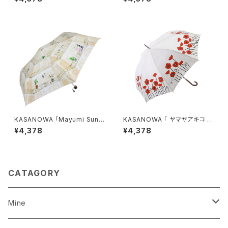
傘 晴雨兼用
KASANOWA 「Mayumi Sun
KASANOWA 「 ヤマヤアキコ デ
デザイン " バベル " 」折りたた
ザイン " ポピー " 」 ／傘（晴
¥4,378
¥4,378
み傘
雨兼用）
CATAGORY
Mine